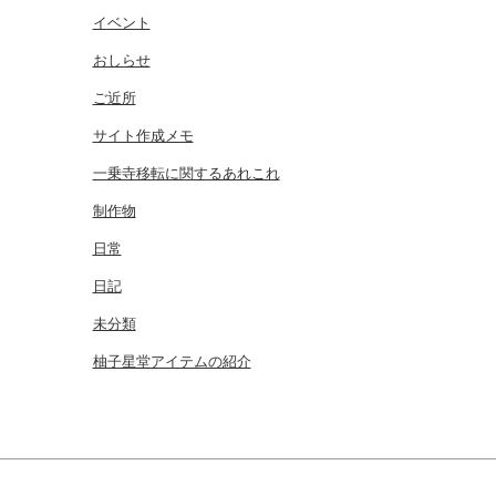
イベント
おしらせ
ご近所
サイト作成メモ
一乗寺移転に関するあれこれ
制作物
日常
日記
未分類
柚子星堂アイテムの紹介