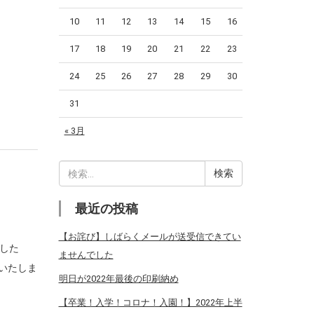
10
11
12
13
14
15
16
17
18
19
20
21
22
23
24
25
26
27
28
29
30
31
« 3月
検
索:
最近の投稿
【お詫び】しばらくメールが送受信できてい
した
ませんでした
いたしま
明日が2022年最後の印刷納め
【卒業！入学！コロナ！入園！】2022年上半