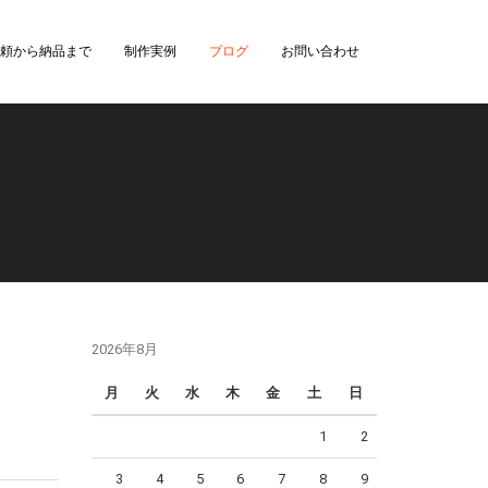
頼から納品まで
制作実例
ブログ
お問い合わせ
2026年8月
月
火
水
木
金
土
日
1
2
3
4
5
6
7
8
9