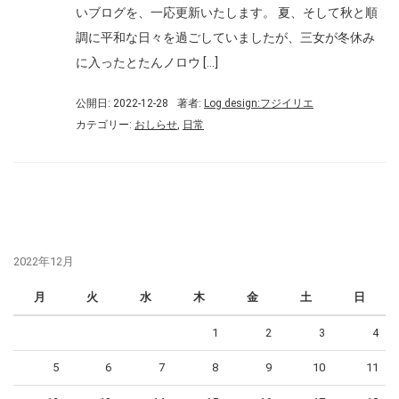
いブログを、一応更新いたします。 夏、そして秋と順
調に平和な日々を過ごしていましたが、三女が冬休み
に入ったとたんノロウ […]
公開日: 2022-12-28
著者:
Log design:フジイリエ
カテゴリー:
おしらせ
,
日常
2022年12月
月
火
水
木
金
土
日
1
2
3
4
5
6
7
8
9
10
11