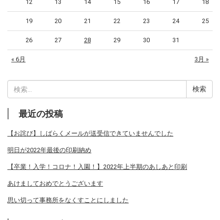
12
13
14
15
16
17
18
19
20
21
22
23
24
25
26
27
28
29
30
31
« 6月
3月 »
検
索:
最近の投稿
【お詫び】しばらくメールが送受信できていませんでした
明日が2022年最後の印刷納め
【卒業！入学！コロナ！入園！】2022年上半期のあしあと印刷
あけましておめでとうございます
思い切って事務所をなくすことにしました