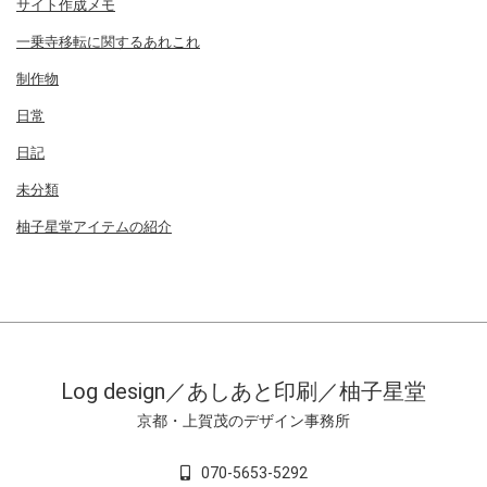
サイト作成メモ
一乗寺移転に関するあれこれ
制作物
日常
日記
未分類
柚子星堂アイテムの紹介
Log design／あしあと印刷／柚子星堂
京都・上賀茂のデザイン事務所
070-5653-5292