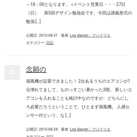
～18：00となります。 ○イベント営業日・・・27日
（日） 第5回デザイン勉強会です。今回は講義形式の
勉強 […]
公開日: 2015-08-31
著者:
Log design：フジイリエ
カテゴリー:
日記
念願の
28
扇風機が設置できました！ 2台あるうちのエアコンが1
台壊れてまして、ものっすごい暑かった2階。 新しいエ
アコンを入れることも検討中なのですが、どちらにし
ろ必要だろうということで、ひとまず扇風機。 人感セ
ンサー付という、な […]
公開日: 2015-08-28
著者:
Log design：フジイリエ
カテゴリー:
日記