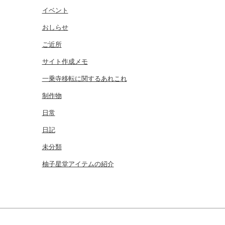
イベント
おしらせ
ご近所
サイト作成メモ
一乗寺移転に関するあれこれ
制作物
日常
日記
未分類
柚子星堂アイテムの紹介