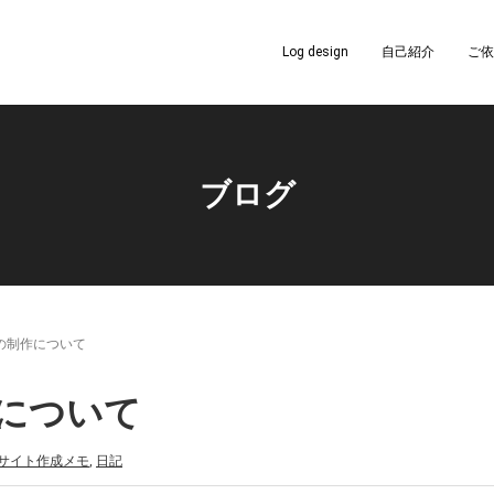
Log design
自己紹介
ご依
ブログ
の制作について
について
サイト作成メモ
,
日記