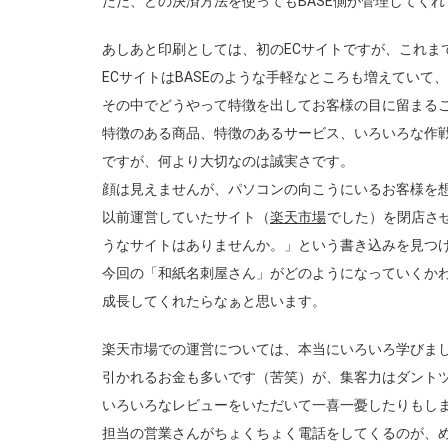
ただ、どの決済方法を使ってもBASE側が管理してく
あしあと印刷としては、初のECサイトですが、これま
ECサイトはBASEのような手軽なところも増えていて
その中でどうやって特徴を出してお客様の目に留まる
特徴のある商品、特徴のあるサービス、いろいろな作
ですが、何より大切なのは誠実さです。
顔は見えませんが、パソコンの向こうにいるお客様を
以前運営していたサイト（
楽天市場
でした）を閉店さ
うなサイトはありませんか。」という書き込みを見つ
今回の「和紙名刺屋さん」がどのようになっていくか
成長してくれたらなぁと思います。
楽天市場での運営については、本当にいろいろ学びま
引かれるお金も多いです（苦笑）が、集客力はダント
いろいろなレビューをいただいて一喜一憂したりもし
担当の営業さんがちょくちょく電話をしてくるのが、