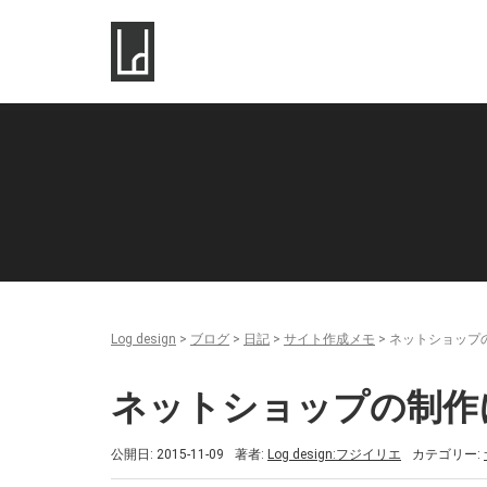
Log design
>
ブログ
>
日記
>
サイト作成メモ
>
ネットショップ
ネットショップの制作
公開日: 2015-11-09
著者:
Log design:フジイリエ
カテゴリー: