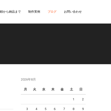
頼から納品まで
制作実例
ブログ
お問い合わせ
2026年8月
月
火
水
木
金
土
日
1
2
3
4
5
6
7
8
9