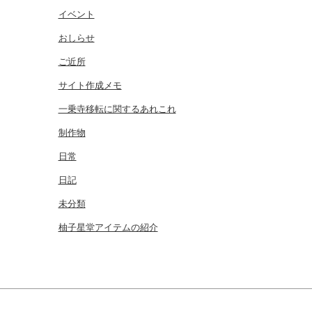
イベント
おしらせ
ご近所
サイト作成メモ
一乗寺移転に関するあれこれ
制作物
日常
日記
未分類
柚子星堂アイテムの紹介