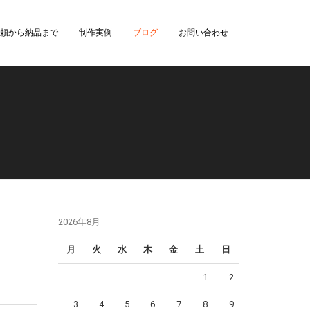
頼から納品まで
制作実例
ブログ
お問い合わせ
2026年8月
月
火
水
木
金
土
日
1
2
3
4
5
6
7
8
9