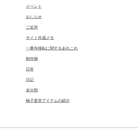
イベント
おしらせ
ご近所
サイト作成メモ
一乗寺移転に関するあれこれ
制作物
日常
日記
未分類
柚子星堂アイテムの紹介