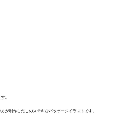
。
ます。
の方が制作したこのステキなパッケージイラストです。