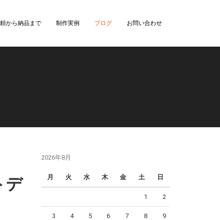
頼から納品まで
制作実例
ブログ
お問い合わせ
2026年8月
月
火
水
木
金
土
日
トデ
1
2
3
4
5
6
7
8
9