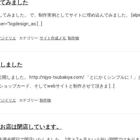
てみました
みました。 で、制作実例としてサイトに埋め込んでみました。 [alpin
ser=”logdesign_as […]
n:フジイリエ
カテゴリー:
サイト作成メモ
,
制作物
しました
した。 http://nijyo-tsubakiya.com/ 「とにかくシンプルに！
ョップカード、そしてwebサイトと制作させて頂きま […]
n:フジイリエ
カテゴリー:
制作物
お店は閉店しています。
先週金曜日で閉店いたしました。 1年と2ヵ月という短い期間ではありま