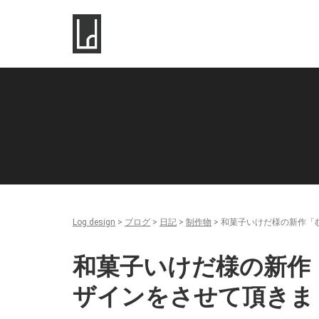
Log design
>
ブログ
>
日記
>
制作物
>
和菓子いけだ様の新作「
和菓子いけだ様の新作
ザインをさせて頂きま