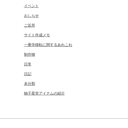
イベント
おしらせ
ご近所
サイト作成メモ
一乗寺移転に関するあれこれ
制作物
日常
日記
未分類
柚子星堂アイテムの紹介