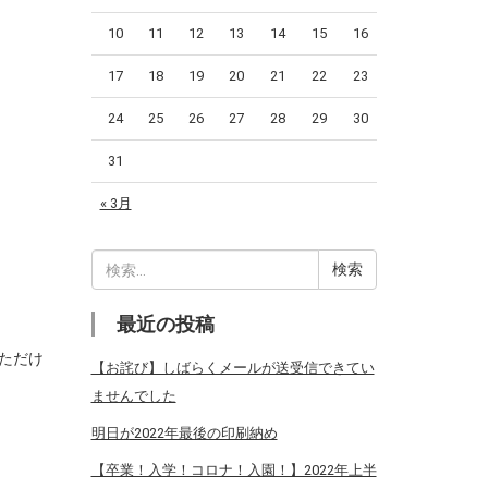
10
11
12
13
14
15
16
17
18
19
20
21
22
23
24
25
26
27
28
29
30
31
« 3月
検
索:
最近の投稿
ただけ
【お詫び】しばらくメールが送受信できてい
ませんでした
明日が2022年最後の印刷納め
【卒業！入学！コロナ！入園！】2022年上半