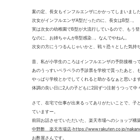
案の定、長女もインフルエンザにかかってしまいまし
次女がインフルエンザA型だったのに、長女はB型…。
実は次女の幼稚園でB型が大流行しているので、もう
なのに、お姉ちゃんがB型感染…。なんでやねん。
次女の方にうつるんじゃいかと、戦々恐々とした気持
昔、私が小学生のころはインフルエンザの予防接種っ
あのうっすいペラペラの予診票を学校で貰ったあと、
やっぱり学校とかでしてくれると助かるなぁと思いま
体調の良い日に2人の子どもに2回ずつ注射うつって中
さて、在宅で仕事が出来るってありがたいことで、子
ていますー。
前回お話させていただいた、楽天市場へのショップ構
中野酢 楽天市場店-https://www.rakuten.co.jp/nakan
お酢屋さんです。