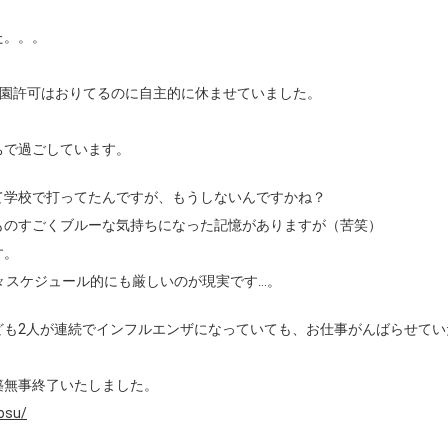
た。。。
登園許可はおりてるのに自主的に休ませていました。
ちで過ごしています。
て学校で打ってたんですが、もうしないんですかね？
ものすごくブルーな気持ちになった記憶がありますが（苦笑）
す。
々スケジュール的にも厳しいのが現実です…。
ども2人が連続でインフルエンザになっていても、お仕事がんばらせてい
築無事終了いたしました。
osu/