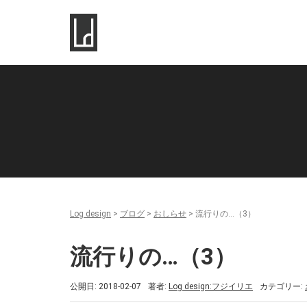
Log design
>
ブログ
>
おしらせ
>
流行りの…（3）
流行りの…（3）
公開日: 2018-02-07
著者:
Log design:フジイリエ
カテゴリー: