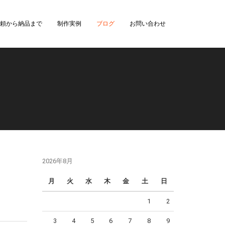
頼から納品まで
制作実例
ブログ
お問い合わせ
2026年8月
月
火
水
木
金
土
日
1
2
3
4
5
6
7
8
9