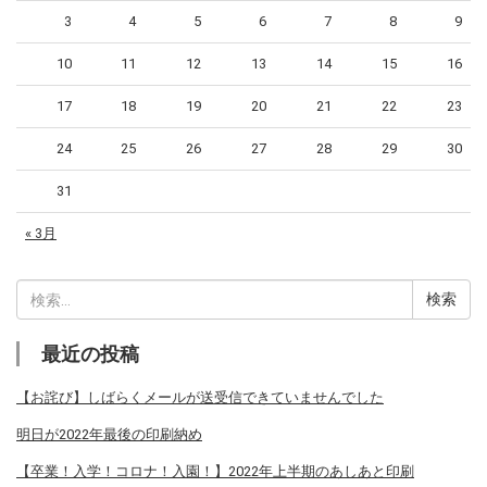
3
4
5
6
7
8
9
10
11
12
13
14
15
16
17
18
19
20
21
22
23
24
25
26
27
28
29
30
31
« 3月
検
索:
最近の投稿
【お詫び】しばらくメールが送受信できていませんでした
明日が2022年最後の印刷納め
【卒業！入学！コロナ！入園！】2022年上半期のあしあと印刷