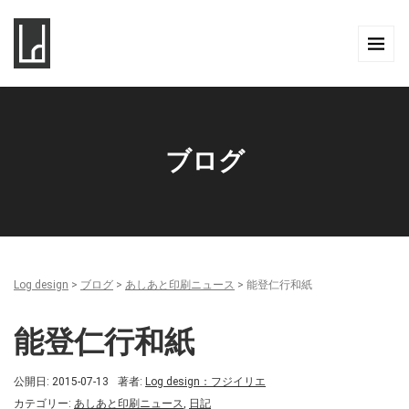
ブログ
Log design
>
ブログ
>
あしあと印刷ニュース
>
能登仁行和紙
能登仁行和紙
公開日: 2015-07-13
著者:
Log design：フジイリエ
カテゴリー:
あしあと印刷ニュース
,
日記