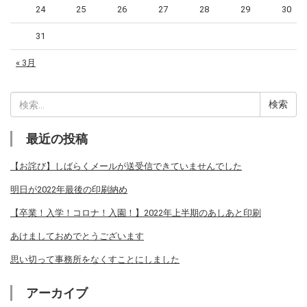
24
25
26
27
28
29
30
31
« 3月
検
索:
最近の投稿
【お詫び】しばらくメールが送受信できていませんでした
明日が2022年最後の印刷納め
【卒業！入学！コロナ！入園！】2022年上半期のあしあと印刷
あけましておめでとうございます
思い切って事務所をなくすことにしました
アーカイブ