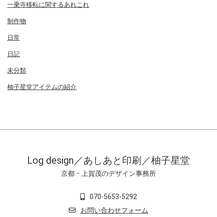
一乗寺移転に関するあれこれ
制作物
日常
日記
未分類
柚子星堂アイテムの紹介
Log design／あしあと印刷／柚子星堂
京都・上賀茂のデザイン事務所
070-5653-5292
お問い合わせフォーム