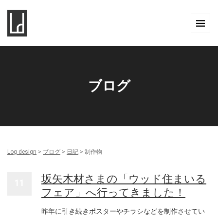
ブログ
Log design
>
ブログ
>
日記
>
制作物
坂矢木材さまの「ウッド住まいる
11
フェア」へ行ってきました！
昨年に引き続きポスターやチラシなどを制作させてい